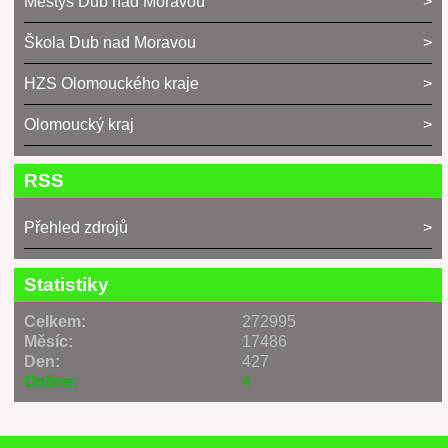
Městys Dub nad Moravou
Škola Dub nad Moravou
HZS Olomouckého kraje
Olomoucký kraj
RSS
Přehled zdrojů
Statistiky
Celkem:
272995
Měsíc:
17486
Den:
427
Online:
4