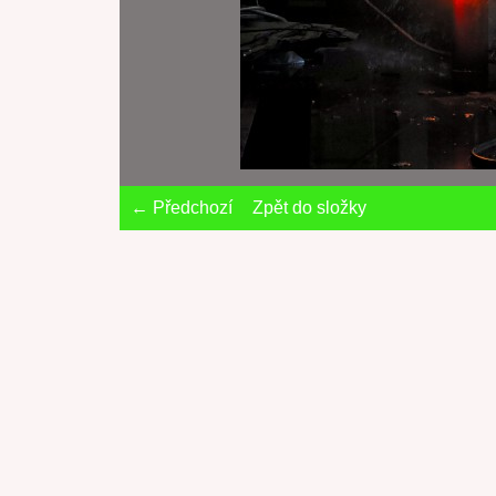
← Předchozí
Zpět do složky