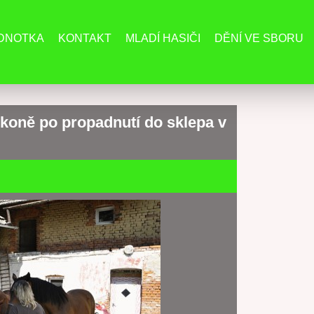
EDNOTKA
KONTAKT
MLADÍ HASIČI
DĚNÍ VE SBORU
 koně po propadnutí do sklepa v