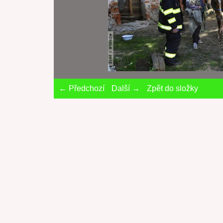
← Předchozí
Další →
Zpět do složky