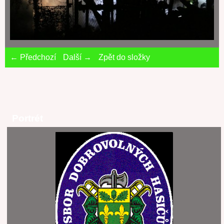
← Předchozí
Další →
Zpět do složky
Portrét