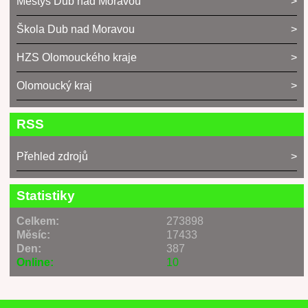
Městys Dub nad Moravou
Škola Dub nad Moravou
HZS Olomouckého kraje
Olomoucký kraj
RSS
Přehled zdrojů
Statistiky
Celkem:
273898
Měsíc:
17433
Den:
387
Online:
10