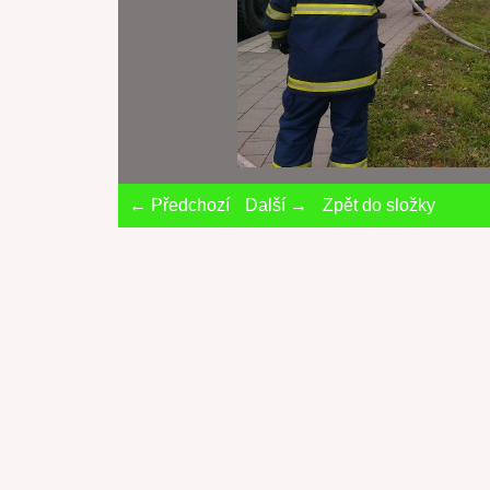
← Předchozí
Další →
Zpět do složky