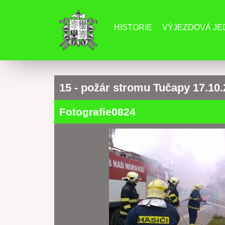
HISTORIE
VÝJEZDOVÁ J
15 - požár stromu Tučapy 17.10
Fotografie0824