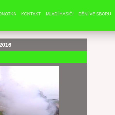
EDNOTKA
KONTAKT
MLADÍ HASIČI
DĚNÍ VE SBORU
.2016